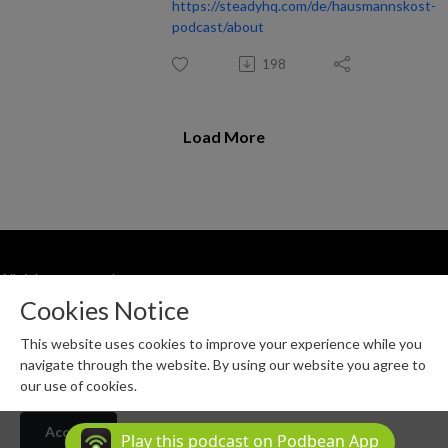
https://steadyhq.com/de/hausmannskost-
podcast/about
198
Load More
All rights reserved
Podcast Powered By
Podbean
Cookies Notice
This website uses cookies to improve your experience while you
navigate through the website. By using our website you agree to
our use of cookies.
Accept
Play this podcast on Podbean App